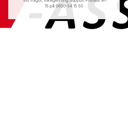
Vid frågor, vänligen ring Support Primass 9-
15 på 0650-54 15 50